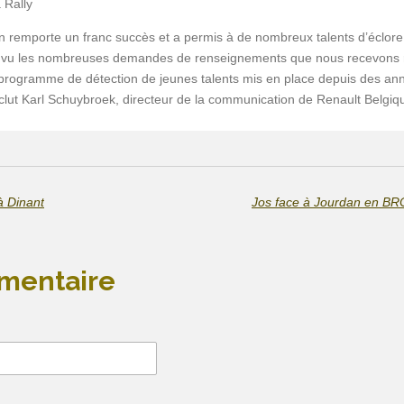
 Rally
ion remporte un franc succès et a permis à de nombreux
talents d’éclor
 vu les nombreuses demandes de renseignements que nous recevons régu
 progra
mme de détection de jeunes talents mis en place depuis des ann
nclut Karl Schuybroek, directeur de la communication de Renault Belg
à Dinant
Jos face à Jourdan en BR
mentaire