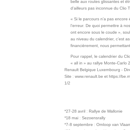
belle aux routes glissantes et ét
d’ailleurs pas inconnue du Clio 
«
Si le parcours n’a pas encore éte
l’erreur. De quoi permettre à nos
ont
encore sous le coude », sou
au niveau du calendrier, c’est a
financièrement, nous permettant 
Pour rappel, le calendrier du C
« all in » au rallye Monte-
Carlo 
Renault Belgique Luxembourg - Di
Site :
www.renault.be
et
https://be.
1/2
*27-28 avril : Rallye de Wallonie
*18 mai : Sezoensrally
*7-8 septembre : Omloop van Vlaa