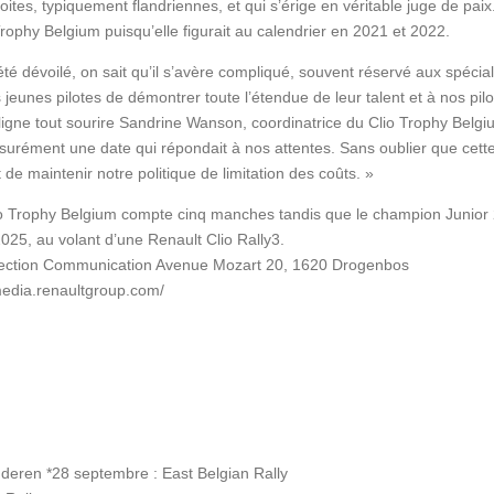
roites,
typiquement flandrien
nes, et qui s’érige en véritable juge de p
Trophy Belgium puisqu’elle figurait au calendrier en
2021 et 2022.
́ dévoilé, on sait qu’il s’avère
compliqué, souvent réservé aux
spécia
 jeunes pilotes de démontrer toute l’étendue de leur talent et à nos pil
ligne tout sourire Sandrine Wanson, coordinatrice du Clio Trophy Bel
ssurément une date qui
répondait à nos attentes. Sans oublier que cett
de maintenir notre politique de limitation des coûts. »
lio Trophy Belgium compte cinq manches tandis que le champion Junior 
2025, au volant d’une
Renault Clio Rally3.
rection Communication Avenue Mozart 20, 1620 Drogenbos
media.renaultgroup.com/
nderen
*28 septembre : East Belgian Rally