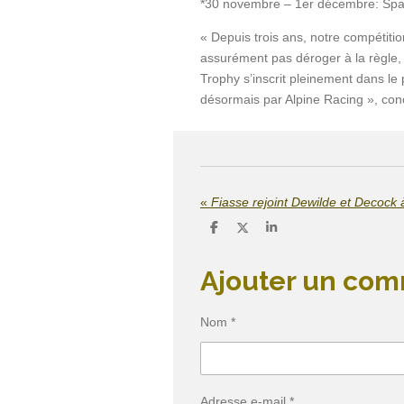
*30 novembre
–
1
er
décembre: Spa
« Depuis trois ans, notre compétit
assurément pas déroger à la règle
,
Trophy
s’inscrit pleinement dans le
désormais par Alpine Racing », co
«
Fiasse rejoint Dewilde et Decock 
P
P
P
a
a
a
r
r
r
t
t
t
Ajouter un com
a
a
a
g
g
g
e
e
e
r
r
r
Nom *
Adresse e-mail *