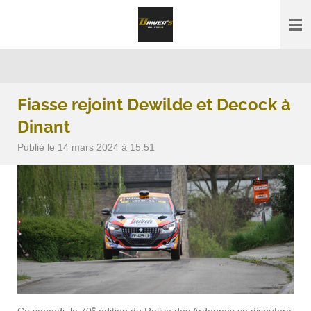
Passer
au
contenu
principal
Fiasse rejoint Dewilde et Decock à
Dinant
Publié le 14 mars 2024 à 15:51
e
Ce samedi, la 70
édition du Rallye des Ardennes se disputera