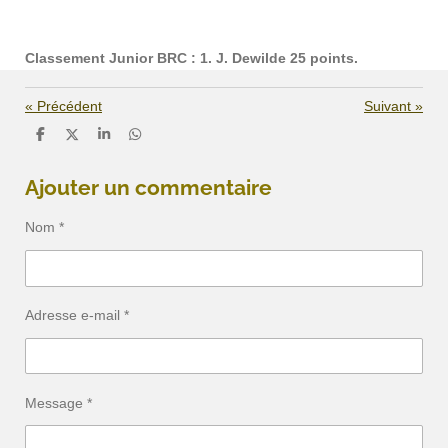
Classement Junior BRC : 1. J. Dewilde 25 points.
«
Précédent
Suivant
»
P
P
P
P
a
a
a
a
r
r
r
r
t
t
t
t
Ajouter un commentaire
a
a
a
a
g
g
g
g
e
e
e
e
Nom *
r
r
r
r
Adresse e-mail *
Message *