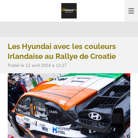
Passer
au
contenu
principal
Les Hyundai avec les couleurs
Irlandaise au Rallye de Croatie
Publié le 12 avril 2024 à 13:27