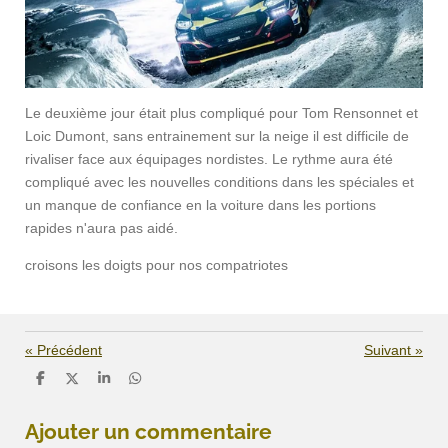
Le deuxième jour était plus compliqué pour Tom Rensonnet et
Loic Dumont, sans entrainement sur la neige il est difficile de
rivaliser face aux équipages nordistes. Le rythme aura été
compliqué avec les nouvelles conditions dans les spéciales et
un manque de confiance en la voiture dans les portions
rapides n'aura pas aidé.
croisons les doigts pour nos compatriotes
«
Précédent
Suivant
»
P
P
P
P
a
a
a
a
r
r
r
r
t
t
t
t
Ajouter un commentaire
a
a
a
a