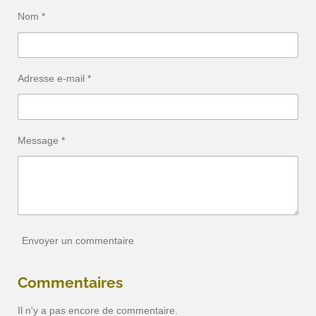
g
g
g
g
e
e
e
e
Nom *
r
r
r
r
Adresse e-mail *
Message *
Envoyer un commentaire
Commentaires
Il n'y a pas encore de commentaire.