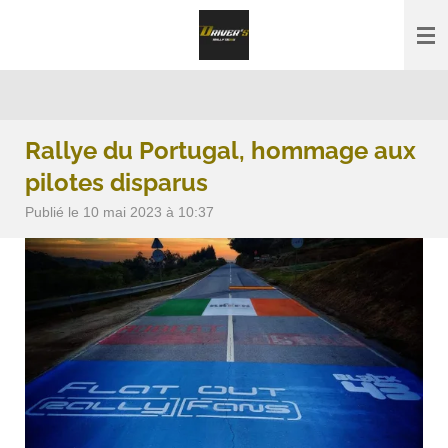
Passer
au
contenu
principal
Rallye du Portugal, hommage aux
pilotes disparus
Publié le 10 mai 2023 à 10:37