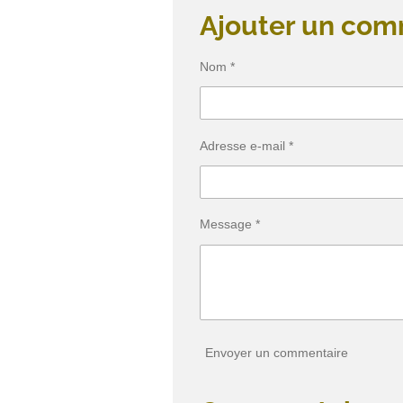
r
r
r
t
t
t
Ajouter un com
a
a
a
g
g
g
e
e
e
r
r
r
Nom *
Adresse e-mail *
Message *
Envoyer un commentaire