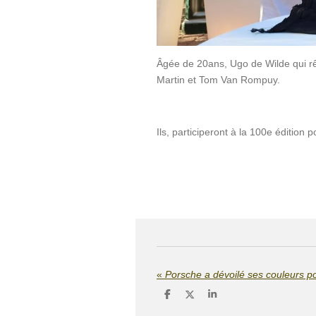
Âgée de 20ans, Ugo de Wilde qui rê
Martin et Tom Van Rompuy.
Ils, participeront à la 100e éditi
«
Porsche a dévoilé ses couleurs p
P
P
P
a
a
a