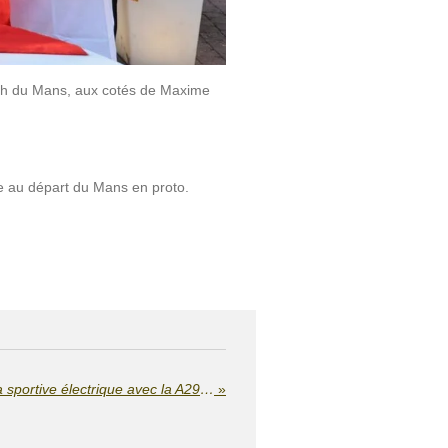
24h du Mans, aux cotés de Maxime
e au départ du Mans en proto.
Alpine dévoile sa vision de la sportive électrique avec la A290_β
»